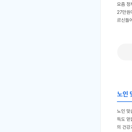
요즘 정
27만원
르신들에
노인 
노인 맞
득도 얻
의 건강