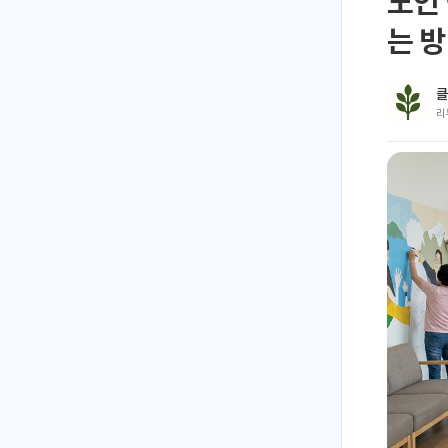
노인 
는 
클
리