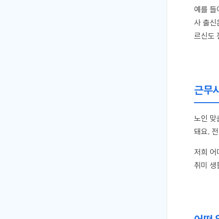
예를 들
사 출신
르신도 
근무시
노인 맞
돼요. 
저희 어
취미 생