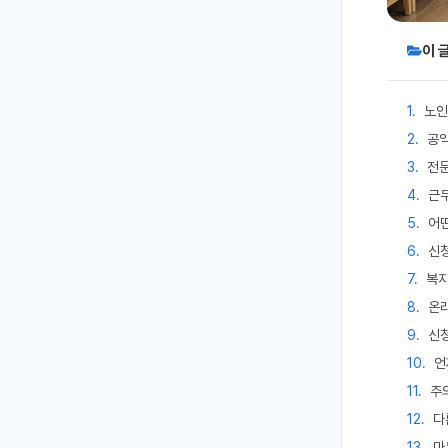
이 
노인
공익
전문
근
어
신청
복지
온라
신
언
주
다
마