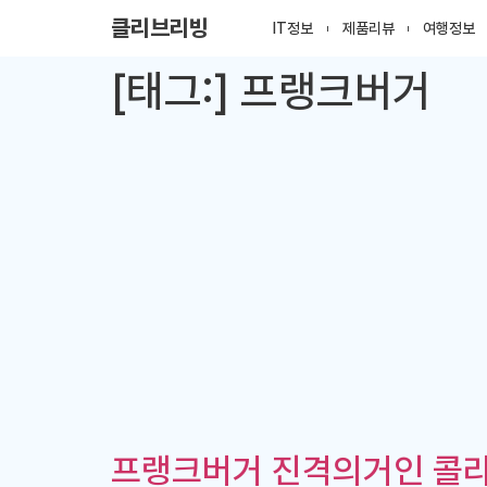
클리브리빙
IT정보
제품리뷰
여행정보
[태그:]
프랭크버거
프랭크버거 진격의거인 콜라보