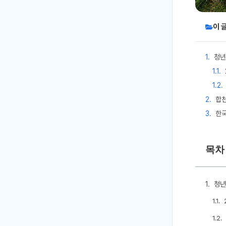
이 
청년
합천
한국
목차
청년