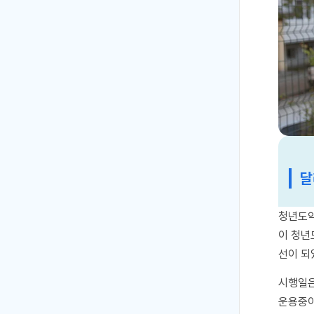
달
청년도약
이 청년
선이 되
시행일은
운용중이