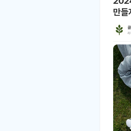
202
만들
클
리