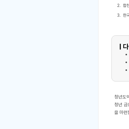
합천
한국
| 
청년도약
청년 금
을 마련