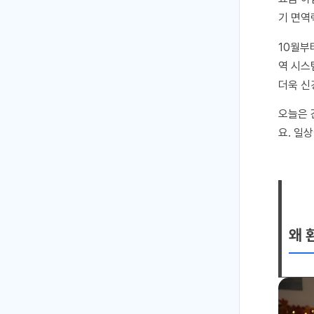
기 면역
10월부
역 시스
더욱 신
오늘은 
요. 일
왜 