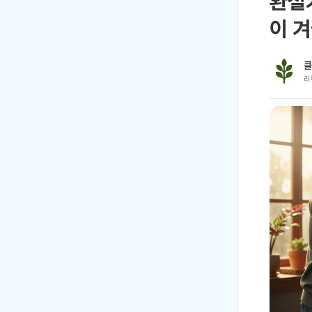
환절기
이 
클
리