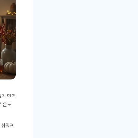
절기 면역
로 온도
 쉬워져