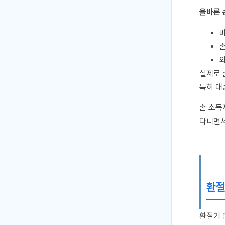
올바른 
외
실제로 
특히 대
손 소독
다니면서
환절
환절기 