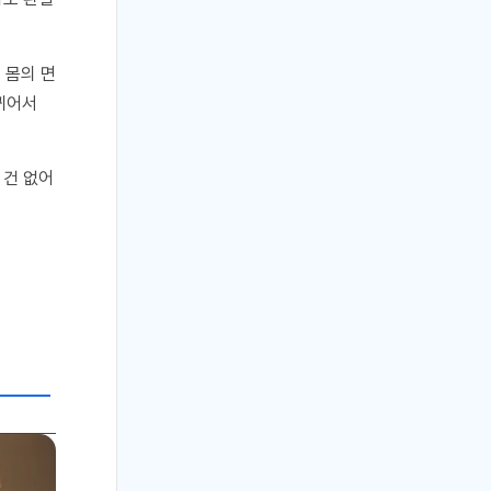
 몸의 면
뀌어서
 건 없어