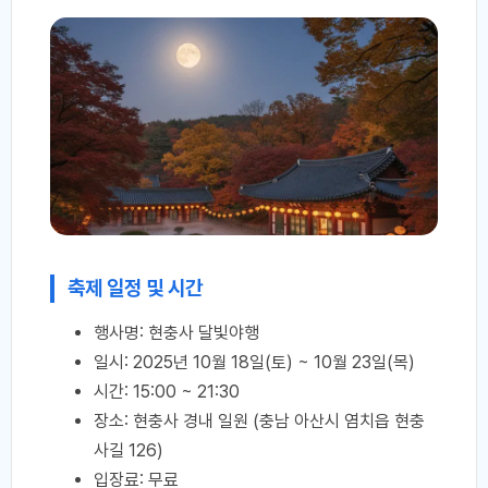
축제 일정 및 시간
행사명: 현충사 달빛야행
일시: 2025년 10월 18일(토) ~ 10월 23일(목)
시간: 15:00 ~ 21:30
장소: 현충사 경내 일원 (충남 아산시 염치읍 현충
사길 126)
입장료: 무료