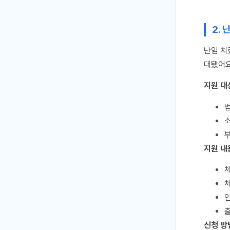
2.
난임 치
대됐어요
지원 대
소
지원 내
체
체
인
출
신청 방