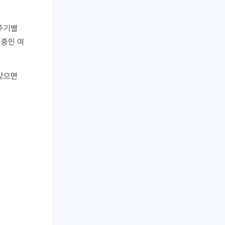
애주기별
 중인 여
 맞으면