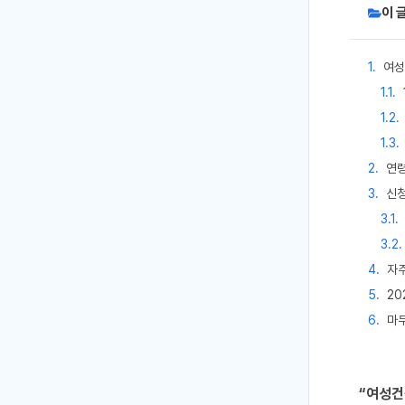
이 
여성
연
신청
자주
20
마무
“여성건