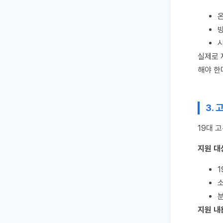
온
시
실제로 
해야 한
3.
19대 
지원 대
소
지원 내