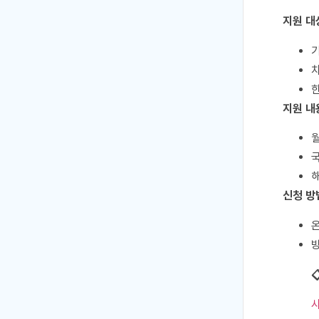
지원 대
지원 내
월
해
신청 방