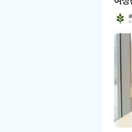
여성
클
리