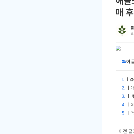
애플
매 
클
리
이 
| 
| 
| 
| 
| 
이전 글