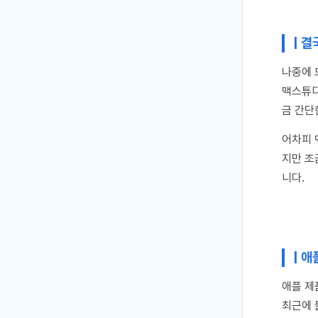
| 
나중에 
맥스튜디
금 간단
어차피 
지만 조
니다.
| 
애플 제
최근에 