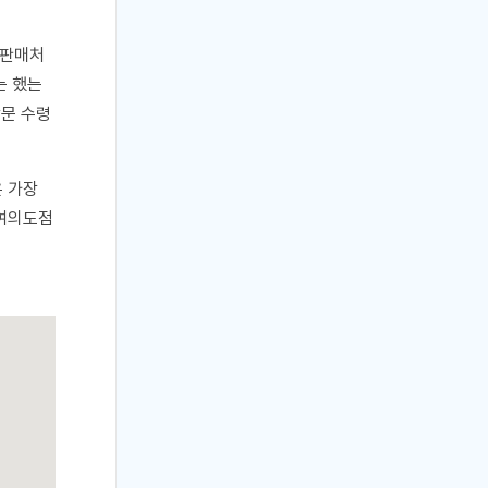
 판매처
는 했는
방문 수령
은 가장
 여의도점