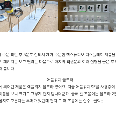
 주문 확인 후
5
분도 안되서 제가 주문한 맥스튜디오 디스플레이 제품을
요
.
패키지를 보고 떨리는 마음으로 마지막 직원분의 여러 설명을 들은 후
러 봅니다
.
에 띄어던 제품은 애플워치 울트라 였어요
.
지금 애플워치
SE
를 사용중에
제품을 보니 크기도 그렇게 왠지 탐나더군요
.
올해 말 즈음에는 울트라
2
올지도 모른다는 루머가 있던데 왠지 그 때 즈음에는 살수
…
쿨럭
;;