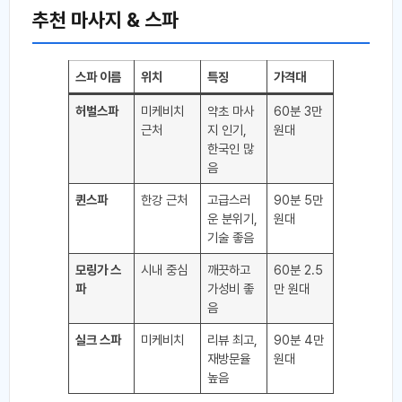
추천 마사지 & 스파
스파 이름
위치
특징
가격대
허벌스파
미케비치
약초 마사
60분 3만
근처
지 인기,
원대
한국인 많
음
퀸스파
한강 근처
고급스러
90분 5만
운 분위기,
원대
기술 좋음
모링가 스
시내 중심
깨끗하고
60분 2.5
파
가성비 좋
만 원대
음
실크 스파
미케비치
리뷰 최고,
90분 4만
재방문율
원대
높음