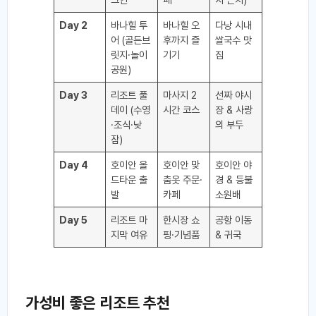
Day 2
바나힐 투
바나힐 오
다낭 시내
어 (골든브
후까지 즐
쌀국수 맛
릿지·놀이
기기
집
공원)
Day 3
리조트 풀
마사지 2
선짜 야시
데이 (수영
시간 코스
장 & 사랑
·조식·낮
의 부두
잠)
Day 4
호이안 올
호이안 맞
호이안 야
드타운 출
춤옷 주문·
경 & 등불
발
카페
소원배
Day 5
리조트 마
한시장 쇼
공항 이동
지막 여유
핑·기념품
& 귀국
가성비 좋은 리조트 추천