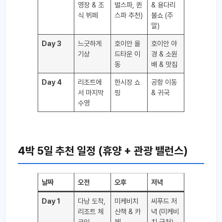
영장 & 조
벌스파, 퀸
& 용다리
식 뷔페
스파 추천)
불쇼 (주
말)
Day 3
느긋하게
호이안 올
호이안 야
기상
드타운 이
경 & 소원
동
배 & 맛집
Day 4
리조트에
한시장 쇼
공항 이동
서 마지막
핑
& 귀국
수영
4박 5일 추천 일정 (휴양 + 관광 밸런스)
날짜
오전
오후
저녁
Day 1
다낭 도착,
미케비치
씨푸드 저
리조트 체
산책 & 카
녁 (미케비
크인
페
치 근처)