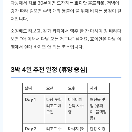
다낭에서 차로 30분이면 도착하는
호이안 올드타운
. 저녁에
강가 따라 걸으면 수백 개의 등불이 물 위에 비치는 풍경이 펼
쳐집니다.
소원배도 타보고, 강가 카페에서 맥주 한 잔 마시며 멍 때리다
보면 “아 이래서 다낭 오는 거구나” 싶어요. 호이안은 다낭 여
행에서 절대 빠지면 안 되는 코스입니다.
3박 4일 추천 일정 (휴양 중심)
날짜
오전
오후
저녁
Day 1
다낭 도착,
미케비치
해산물 맛
리조트 체
산책 & 수
집 (랑짜
크인
영
이, 블랙펄
등)
Day 2
리조트 수
마사지 (허
한강 야경