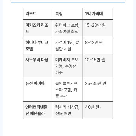
리조트
특징
1박 가격대
미카즈키 리조
워터파크 포함,
15~20만 원
트
가족여행 최적
하다나 부티크
가성비 1위, 깔
8~12만 원
호텔
끔한 시설
사노우바 다낭
미케비치 도보
10~15만 원
가능, 수영장
깨끗
퓨전 마이아
올인클루시브
25~35만 원
스파 포함, 커
플 추천
인터컨티넨탈
럭셔리 최상급,
40만 원~
선 페닌슐라
전용 해변