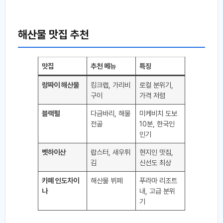
해산물 맛집 추천
맛집
추천 메뉴
특징
랑짜이 해산물
킹크랩, 가리비
로컬 분위기,
구이
가격 저렴
블랙펄
다금바리, 해물
미케비치 도보
전골
10분, 한국인
인기
벳하이산
랍스터, 새우튀
현지인 맛집,
김
신선도 최상
카페 인도차이
해산물 뷔페
푸라마 리조트
나
내, 고급 분위
기