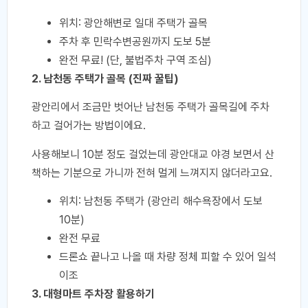
위치: 광안해변로 일대 주택가 골목
주차 후 민락수변공원까지 도보 5분
완전 무료! (단, 불법주차 구역 조심)
2. 남천동 주택가 골목 (진짜 꿀팁)
광안리에서 조금만 벗어난 남천동 주택가 골목길에 주차
하고 걸어가는 방법이에요.
사용해보니 10분 정도 걸었는데 광안대교 야경 보면서 산
책하는 기분으로 가니까 전혀 멀게 느껴지지 않더라고요.
위치: 남천동 주택가 (광안리 해수욕장에서 도보
10분)
완전 무료
드론쇼 끝나고 나올 때 차량 정체 피할 수 있어 일석
이조
3. 대형마트 주차장 활용하기